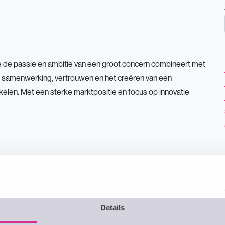
Vacatures
Voor Sales Professionals
Voor Bedrijven
Over ons
 die de passie en ambitie van een groot concern combineert met
 in samenwerking, vertrouwen en het creëren van een
elen. Met een sterke marktpositie en focus op innovatie
Details