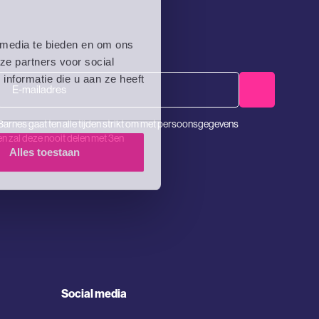
 media te bieden en om ons
ze partners voor social
nformatie die u aan ze heeft
Email
Barnes gaat ten alle tijden strikt om met persoonsgegevens
en zal deze nooit delen met 3en
Alles toestaan
Social media