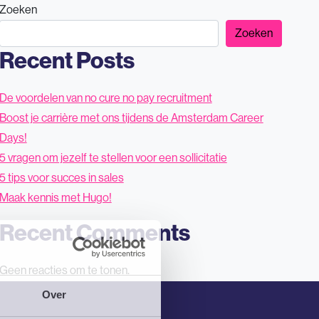
Zoeken
Werken bij Barnes
Barnes Tech
Contact
Zoeken
Recent Posts
De voordelen van no cure no pay recruitment
Boost je carrière met ons tijdens de Amsterdam Career
Days!
5 vragen om jezelf te stellen voor een sollicitatie
5 tips voor succes in sales
Maak kennis met Hugo!
Recent Comments
Geen reacties om te tonen.
Over