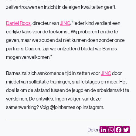
zelfvertrouwen en inzicht in de eigen kwaliteiten geeft.
Daniël Roos
, directeur van
JINC
: “Ieder kind verdient een
eerlijke kans voor de toekomst. Wij proberen hen die te
geven, maar we zouden dat niet kunnen doen zonder onze
partners. Daarom zijn we ontzettend blij dat we Barnes
mogen verwelkomen.”
Barnes zal zich aankomende tijd in zetten voor
JINC
door
middel van sollicitatie trainingen, snuffelstages en meer. Het
doel is om de afstand tussen de jeugd en de arbeidsmarkt te
verkleinen. De ontwikkelingen volgen van deze
samenwerking? Volg @joinbarnes op Instagram.
LinkedIn
WhatsAp
Faceb
Twi
Delen