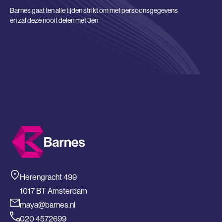
Barnes gaat ten alle tijden strikt om met persoonsgegevens
en zal deze nooit delen met 3en
Herengracht 499
1017 BT Amsterdam
maya@barnes.nl
020 4572699