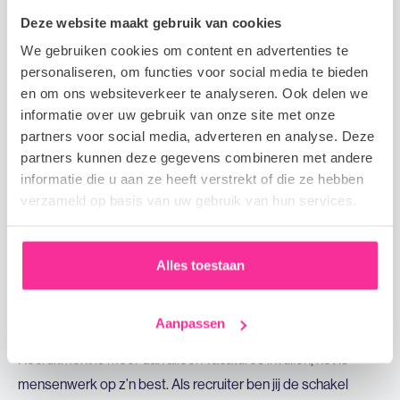
jouw organisatietalent te laten zien en écht onmisbaar te zijn.
Deze website maakt gebruik van cookies
Marketing
We gebruiken cookies om content en advertenties te
Marketingmedewerkers ondersteunen bij het bedenken,
personaliseren, om functies voor social media te bieden
uitvoeren en analyseren van marketingcampagnes om een
en om ons websiteverkeer te analyseren. Ook delen we
merk of product zichtbaar te maken. Ze houden zich bezig
informatie over uw gebruik van onze site met onze
partners voor social media, adverteren en analyse. Deze
met contentcreatie, social media, marktonderzoek en
partners kunnen deze gegevens combineren met andere
promotionele activiteiten. Daarnaast werken ze samen met
informatie die u aan ze heeft verstrekt of die ze hebben
sales en andere teams om de doelgroep effectief te
verzameld op basis van uw gebruik van hun services.
bereiken en resultaten te behalen. Zit creativiteit in jouw DNA
en wil je werken aan merken die ertoe doen? Wij matchen jou
met functies waarin je campagnes tot leven brengt en met
Alles toestaan
jouw marketingactiviteiten echt impact kan maken!
Recruitment
Aanpassen
Recruitment is méér dan alleen vacatures invullen, het is
mensenwerk op z’n best. Als recruiter ben jij de schakel