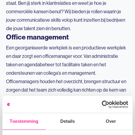
staat. Ben jij sterk in klantrelaties en weet je hoe je
commerciële kansen benut? Wij bieden je rollen waarin je
jouw communicatieve skills volop kunt inzetten bij bedrijven
die jouw talent zien én benutten.
Office management
Een georganiseerde werkplek is een productieve werkplek
en daar zorgt een officemanager voor. Van administratie
taken en agendabeheer tot facilitaire taken en het
ondersteunen van collega’s en management.
Officemanagers houden het overzicht, brengen structuur en
zorgen dat het team zich volledig kan richten op de kern van
de business.
Ben jij de spil die van nature orde schept en energie krijgt van
een soepel draaiend kantoor? Wij hebben verschillende
Toestemming
Details
Over
rollen openstaan bij klanten waarbij je alle ruimte krijgt om