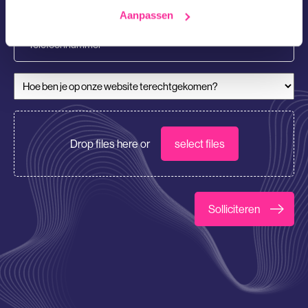
mailadres
Aanpassen
(Vereist)
Telefoonnummer
Hoe ben je op onze website terechtgekomen?
CV/Motivatie
Drop files here or
select files