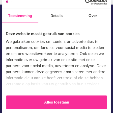
Toestemming
Details
Over
Solliciteren
Deze website maakt gebruik van cookies
We gebruiken cookies om content en advertenties te
Mooi dat je een vacature hebt gevonden die bij jou past! Als
personaliseren, om functies voor social media te bieden
en om ons websiteverkeer te analyseren. Ook delen we
je jouw gegevens achterlaat zullen wij binnen 2 werkdagen
informatie over uw gebruik van onze site met onze
contact opnemen. Tot snel!
partners voor social media, adverteren en analyse. Deze
partners kunnen deze gegevens combineren met andere
Voornaam
informatie die u aan ze heeft verstrekt of die ze hebben
verzameld op basis van uw gebruik van hun services.
(Vereist)
Achternaam
(Vereist)
Alles toestaan
E-