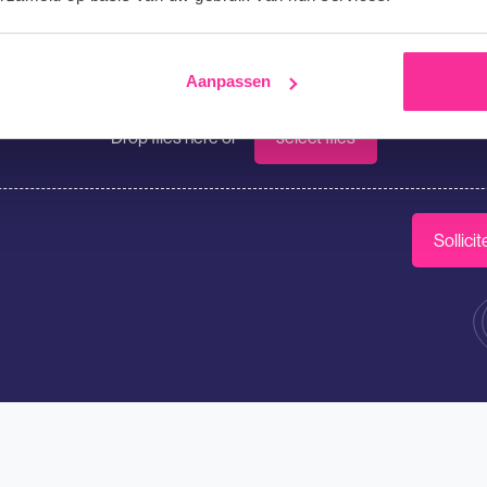
 op onze website terechtgekomen?
Aanpassen
tie
Drop files here or
select files