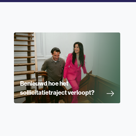
Benieuwd hoe het
sollicitatietraject verloopt?