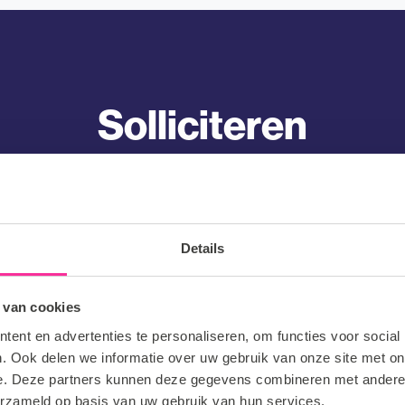
Solliciteren
e een vacature hebt gevonden die bij jou past! Als je jouw gegevens
zullen wij binnen 2 werkdagen contact opnemen. Tot snel!
Details
Achternaam
(Vereist)
 van cookies
ent en advertenties te personaliseren, om functies voor social
. Ook delen we informatie over uw gebruik van onze site met on
nummer
e. Deze partners kunnen deze gegevens combineren met andere i
erzameld op basis van uw gebruik van hun services.