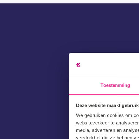
Mooi dat j
Toestemming
Voornaam
(Vereist)
Deze website maakt gebruik
E-
We gebruiken cookies om cont
mailadres
websiteverkeer te analyseren
(Vereist)
Telefoon
media, adverteren en analys
verstrekt of die ze hebben v