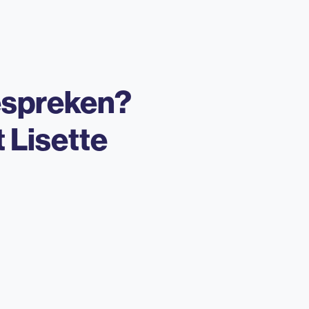
espreken?
t
Lisette