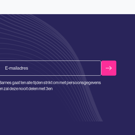
Email
Barnes gaat ten alle tijden strikt om met persoonsgegevens
en zal deze nooit delen met 3en