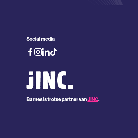
Social media
Barnes is trotse partner van
JINC
.