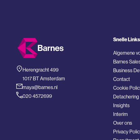
Snelle Links
Algemene v
Barnes Sale
Herengracht 499
Business D
1017 BT Amsterdam
Contact
maya@barnes.nl
Cookie Polic
020 4572699
Detachering
Insights
Interim
Over ons
Privacy Poli