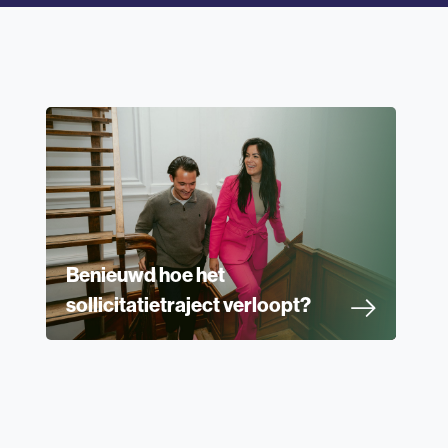
Benieuwd hoe het
sollicitatietraject verloopt?