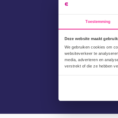
(Vereist)
Telefoon
Toestemming
Hoe ben je
Deze website maakt gebruik
CV/Motiva
We gebruiken cookies om cont
websiteverkeer te analyseren
media, adverteren en analys
verstrekt of die ze hebben v