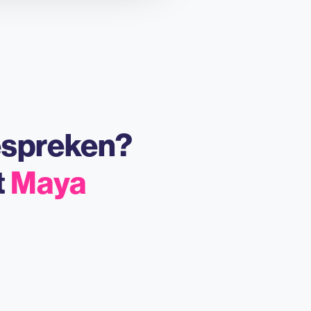
espreken?
t
Maya