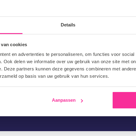
nummer
Details
 op onze website terechtgekomen?
 van cookies
tie
ent en advertenties te personaliseren, om functies voor social
Drop files here or
select files
. Ook delen we informatie over uw gebruik van onze site met on
e. Deze partners kunnen deze gegevens combineren met andere i
erzameld op basis van uw gebruik van hun services.
Aanpassen