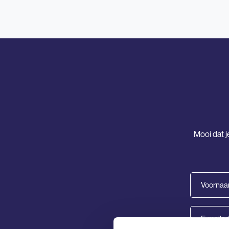
Mooi dat j
Voornaam
(Vereist)
E-
mailadres