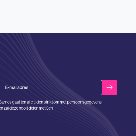
Email
Barnes gaat ten alle tijden strikt om met persoonsgegevens
en zal deze nooit delen met 3en