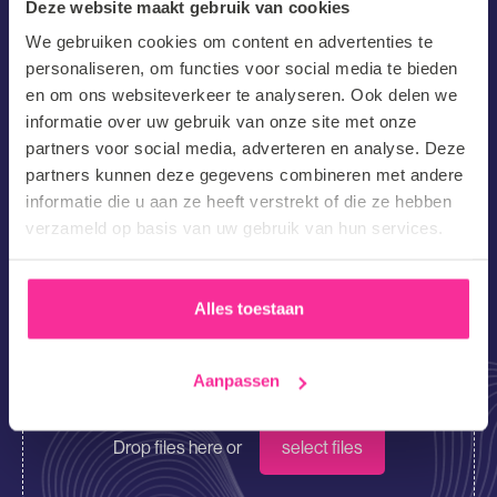
Deze website maakt gebruik van cookies
We gebruiken cookies om content en advertenties te
Voornaam
personaliseren, om functies voor social media te bieden
(Vereist)
en om ons websiteverkeer te analyseren. Ook delen we
informatie over uw gebruik van onze site met onze
Achternaam
partners voor social media, adverteren en analyse. Deze
(Vereist)
partners kunnen deze gegevens combineren met andere
E-
informatie die u aan ze heeft verstrekt of die ze hebben
verzameld op basis van uw gebruik van hun services.
mailadres
(Vereist)
Telefoonnummer
Alles toestaan
Hoe ben je op onze website terechtgekomen?
Aanpassen
CV/Motivatie
Drop files here or
select files