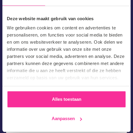
Mooi dat je een vacature hebt gevonden die bij jou past! Als
Deze website maakt gebruik van cookies
je jouw gegevens achterlaat zullen wij binnen 2 werkdagen
We gebruiken cookies om content en advertenties te
contact opnemen. Tot snel!
personaliseren, om functies voor social media te bieden
en om ons websiteverkeer te analyseren. Ook delen we
Voornaam
informatie over uw gebruik van onze site met onze
partners voor social media, adverteren en analyse. Deze
(Vereist)
partners kunnen deze gegevens combineren met andere
Achternaam
informatie die u aan ze heeft verstrekt of die ze hebben
(Vereist)
verzameld op basis van uw gebruik van hun services.
E-
mailadres
Alles toestaan
(Vereist)
Telefoonnummer
Aanpassen
Hoe ben je op onze website terechtgekomen?