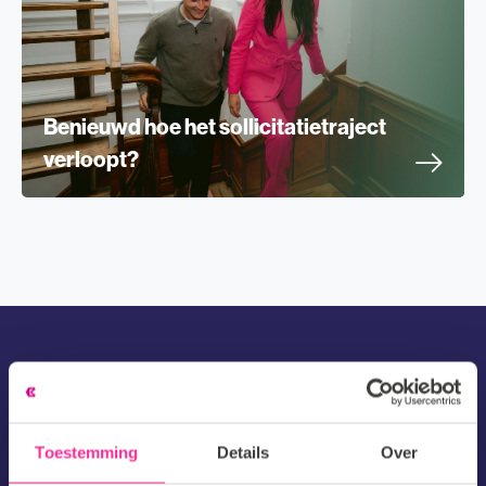
Benieuwd hoe het sollicitatietraject
verloopt?
Solliciteren
Toestemming
Details
Over