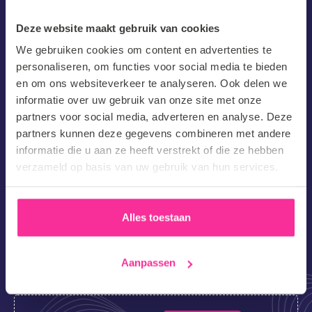
Mooi dat je een vacature hebt gevonden die bij jou past! Als
je jouw gegevens achterlaat zullen wij binnen 2 werkdagen
Deze website maakt gebruik van cookies
contact opnemen. Tot snel!
We gebruiken cookies om content en advertenties te
personaliseren, om functies voor social media te bieden
Voornaam
en om ons websiteverkeer te analyseren. Ook delen we
informatie over uw gebruik van onze site met onze
(Vereist)
partners voor social media, adverteren en analyse. Deze
Achternaam
partners kunnen deze gegevens combineren met andere
(Vereist)
informatie die u aan ze heeft verstrekt of die ze hebben
verzameld op basis van uw gebruik van hun services.
E-
mailadres
(Vereist)
Alles toestaan
Telefoonnummer
Aanpassen
Hoe ben je op onze website terechtgekomen?
CV/Motivatie