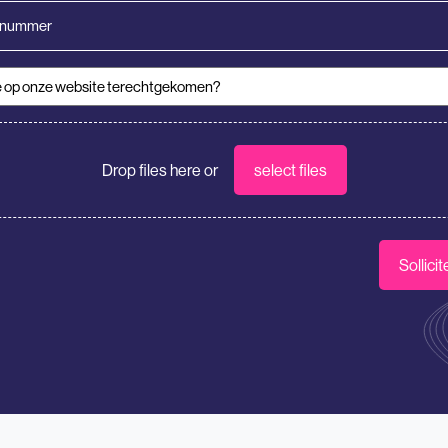
nummer
 op onze website terechtgekomen?
tie
Drop files here or
select files