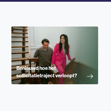
Benieuwd hoe het
sollicitatietraject verloopt?