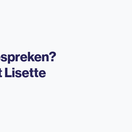
espreken?
t
Lisette