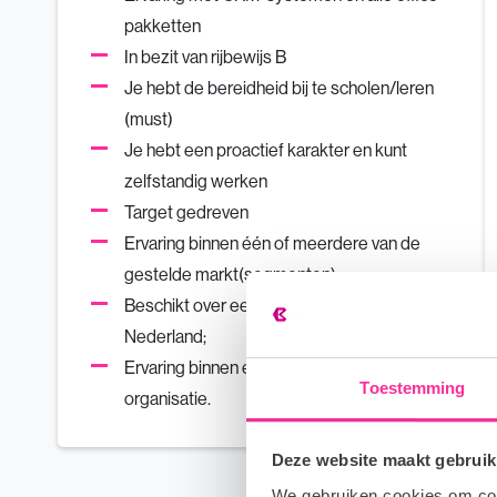
pakketten
In bezit van rijbewijs B
Je hebt de bereidheid bij te scholen/leren
(must)
Je hebt een proactief karakter en kunt
zelfstandig werken
Target gedreven
Ervaring binnen één of meerdere van de
gestelde markt(segmenten)
Beschikt over een relevant netwerk in
Nederland;
Ervaring binnen een scale-up of groeiende
Toestemming
organisatie.
Deze website maakt gebruik
We gebruiken cookies om cont