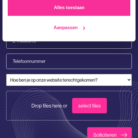
(Vereist)
Alles toestaan
Achternaam
(Vereist)
Aanpassen
E-
mailadres
(Vereist)
Telefoonnummer
Hoe ben je op onze website terechtgekomen?
CV/Motivatie
Drop files here or
select files