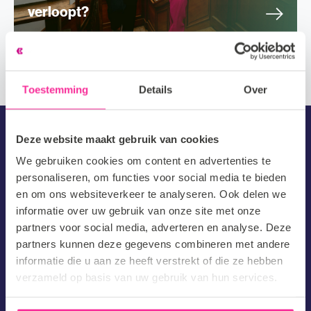
verloopt?
Toestemming
Details
Over
Deze website maakt gebruik van cookies
We gebruiken cookies om content en advertenties te
personaliseren, om functies voor social media te bieden
Solliciteren
en om ons websiteverkeer te analyseren. Ook delen we
informatie over uw gebruik van onze site met onze
Mooi dat je een vacature hebt gevonden die bij jou past! Als
partners voor social media, adverteren en analyse. Deze
je jouw gegevens achterlaat zullen wij binnen 2 werkdagen
partners kunnen deze gegevens combineren met andere
informatie die u aan ze heeft verstrekt of die ze hebben
contact opnemen. Tot snel!
verzameld op basis van uw gebruik van hun services.
Voornaam