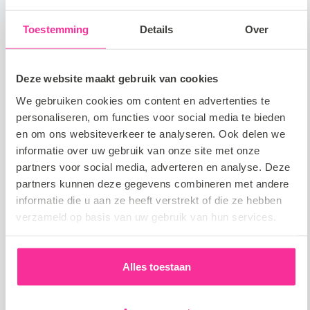
Toestemming
Details
Over
LinkedIn
WhatsAp
Faceb
Twi
Delen
Deze website maakt gebruik van cookies
We gebruiken cookies om content en advertenties te
personaliseren, om functies voor social media te bieden
en om ons websiteverkeer te analyseren. Ook delen we
Lees meer
Bekijk alle
informatie over uw gebruik van onze site met onze
partners voor social media, adverteren en analyse. Deze
partners kunnen deze gegevens combineren met andere
Nieuws
informatie die u aan ze heeft verstrekt of die ze hebben
verzameld op basis van uw gebruik van hun services.
Alles toestaan