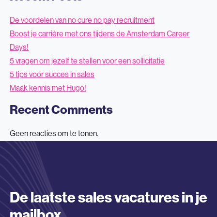
De voordelen van no cure no pay recruitment
Boost je carrière met ons tijdens de Amsterdam Career
Days!
5 vragen om jezelf te stellen voor een sollicitatie
5 tips voor succes in sales
Maak kennis met Hugo!
Recent Comments
Geen reacties om te tonen.
De laatste sales vacatures in je
mailbox.