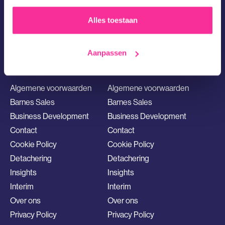
Herengracht 499
Alles toestaan
1017 BT Amsterdam
maya@barnes.nl
Aanpassen
020 4572699
Snelle Links
Sales Vacatures
Algemene voorwaarden
Algemene voorwaarden
Barnes Sales
Barnes Sales
Business Development
Business Development
Contact
Contact
Cookie Policy
Cookie Policy
Detachering
Detachering
Insights
Insights
Interim
Interim
Over ons
Over ons
Privacy Policy
Privacy Policy