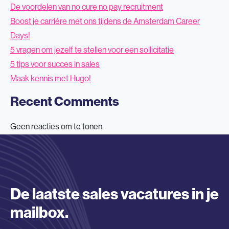
De voordelen van no cure no pay recruitment
Boost je carrière met ons tijdens de Amsterdam Career
Days!
5 vragen om jezelf te stellen voor een sollicitatie
5 tips voor succes in sales
Maak kennis met Hugo!
Recent Comments
Geen reacties om te tonen.
De laatste sales vacatures in je
mailbox.