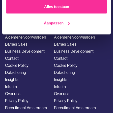
1017 BT Amsterdam
Alles toestaan
maya@barnes.nl
020 4572699
Aanpassen
Snelle Links
Sales Vacatures
Algemene voorwaarden
Algemene voorwaarden
Barnes Sales
Barnes Sales
Business Development
Business Development
Contact
Contact
Cookie Policy
Cookie Policy
Detachering
Detachering
Insights
Insights
Interim
Interim
Over ons
Over ons
Privacy Policy
Privacy Policy
Recruitment Amsterdam
Recruitment Amsterdam