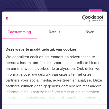
Email
Barnes gaat ten alle tijden strikt om met persoonsgegevens
en zal deze nooit delen met 3en
Toestemming
Details
Over
Deze website maakt gebruik van cookies
We gebruiken cookies om content en advertenties te
personaliseren, om functies voor social media te bieden
en om ons websiteverkeer te analyseren. Ook delen we
informatie over uw gebruik van onze site met onze
partners voor social media, adverteren en analyse. Deze
partners kunnen deze gegevens combineren met andere
informatie die u aan ze heeft verstrekt of die ze hebben
verzameld op basis van uw gebruik van hun services.
Herengracht 499