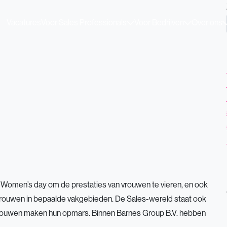
Vacatures
Voor Sales Professionals
Voor Bedrijven
Over ons
l Women’s day om de prestaties van vrouwen te vieren, en ook
vrouwen in bepaalde vakgebieden. De Sales-wereld staat ook
rouwen maken hun opmars. Binnen Barnes Group B.V. hebben