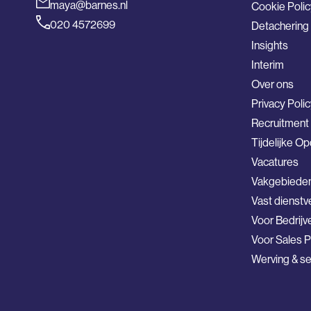
maya@barnes.nl
Cookie Polic
020 4572699
Detachering
Insights
Interim
Over ons
Privacy Poli
Recruitmen
Tijdelijke O
Vacatures
Vakgebiede
Vast dienst
Voor Bedrijv
Voor Sales P
Werving & se