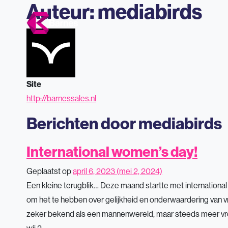
Auteur:
mediabirds
Site
http://barnessales.nl
Berichten door mediabirds
International women’s day!
Geplaatst op
april 6, 2023
(mei 2, 2024)
Een kleine terugblik… Deze maand startte met internationa
om het te hebben over gelijkheid en onderwaardering van 
zeker bekend als een mannenwereld, maar steeds meer v