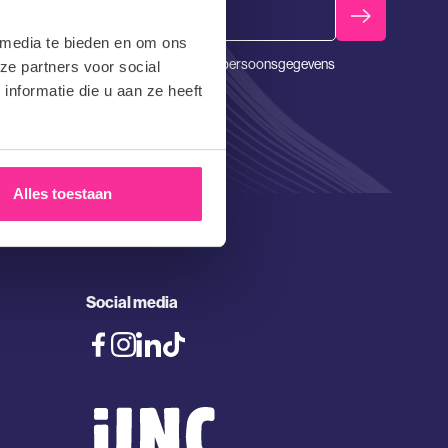
Email
 media te bieden en om ons
Barnes gaat ten alle tijden strikt om met persoonsgegevens
ze partners voor social
en zal deze nooit delen met 3en
nformatie die u aan ze heeft
Alles toestaan
Social media