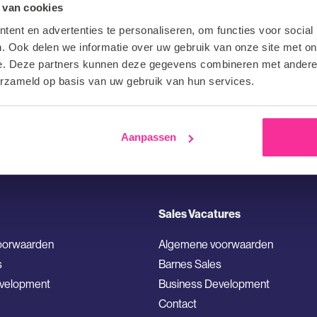
atures in
 van cookies
ent en advertenties te personaliseren, om functies voor social
. Ook delen we informatie over uw gebruik van onze site met on
e. Deze partners kunnen deze gegevens combineren met andere i
erzameld op basis van uw gebruik van hun services.
Aanpassen
Sales Vacatures
oorwaarden
Algemene voorwaarden
s
Barnes Sales
evelopment
Business Development
Contact