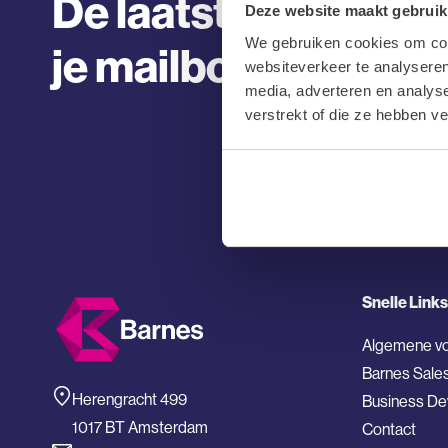
De laatste sales vac
Deze website maakt gebruik
We gebruiken cookies om cont
je mailbox.
websiteverkeer te analyseren
media, adverteren en analys
verstrekt of die ze hebben v
Snelle Links
Algemene v
Barnes Sale
Herengracht 499
Business D
1017 BT Amsterdam
Contact