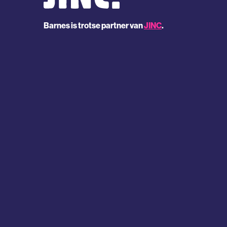
Barnes is trotse partner van
JINC
.