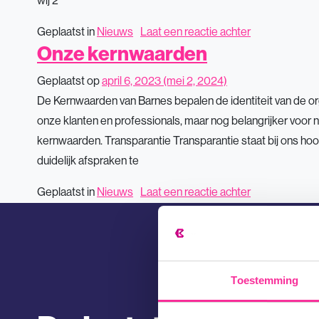
wij 2
op Internation
Geplaatst in
Nieuws
Laat een reactie achter
Onze kernwaarden
Geplaatst op
april 6, 2023
(mei 2, 2024)
De Kernwaarden van Barnes bepalen de identiteit van de organ
onze klanten en professionals, maar nog belangrijker voo
kernwaarden. Transparantie Transparantie staat bij ons hoog
duidelijk afspraken te
op Onze kern
Geplaatst in
Nieuws
Laat een reactie achter
Toestemming