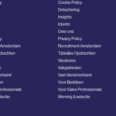
y
Cookie Policy
Detachering
Insights
Interim
Over ons
cy
Privacy Policy
t Amsterdam
Recruitment Amsterdam
pdrachten
Tijdelijke Opdrachten
Vacatures
n
Vakgebieden
verband
Vast dienstverband
en
Voor Bedrijven
rofessionals
Voor Sales Professionals
lectie
Werving & selectie