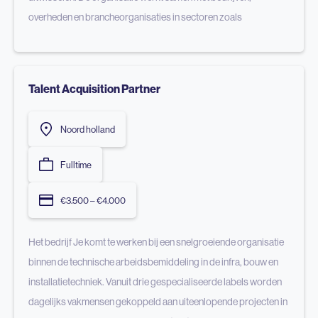
overheden en brancheorganisaties in sectoren zoals
Talent Acquisition Partner
Noord holland
Fulltime
€3.500 – €4.000
Het bedrijf Je komt te werken bij een snelgroeiende organisatie
binnen de technische arbeidsbemiddeling in de infra, bouw en
installatietechniek. Vanuit drie gespecialiseerde labels worden
dagelijks vakmensen gekoppeld aan uiteenlopende projecten in