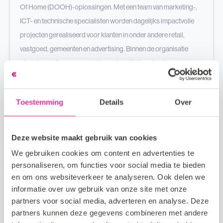
Of Home (DOOH)-oplossingen. Met een team van marketing-,
ICT- en technische specialisten worden dagelijks impactvolle
projecten gerealiseerd voor klanten in onder andere retail,
vastgoed, gemeenten en advertising. Binnen de organisatie
staan innovatie, samenwerking en kwaliteit centraal.
Toestemming
Details
Over
HR officer
Deze website maakt gebruik van cookies
Rotterdam
We gebruiken cookies om content en advertenties te
personaliseren, om functies voor social media te bieden
Fulltime
en om ons websiteverkeer te analyseren. Ook delen we
informatie over uw gebruik van onze site met onze
€2.800 - €3.500
partners voor social media, adverteren en analyse. Deze
partners kunnen deze gegevens combineren met andere
Het bedrijf Je komt te werken voor een toonaangevende