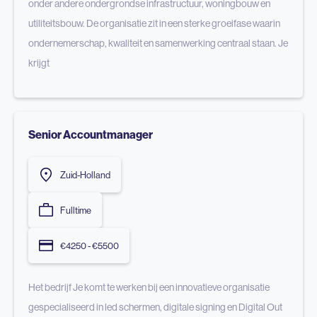
onder andere ondergrondse infrastructuur, woningbouw en
utiliteitsbouw. De organisatie zit in een sterke groeifase waarin
ondernemerschap, kwaliteit en samenwerking centraal staan. Je
krijgt
Senior Accountmanager
Zuid-Holland
Fulltime
€4250 - €5500
Het bedrijf Je komt te werken bij een innovatieve organisatie
gespecialiseerd in led schermen, digitale signing en Digital Out