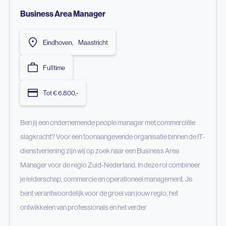
Business Area Manager
Eindhoven
,
Maastricht
Fulltime
Tot € 6.800,-
Ben jij een ondernemende people manager met commerciële
slagkracht? Voor een toonaangevende organisatie binnen de IT-
dienstverlening zijn wij op zoek naar een Business Area
Manager voor de regio Zuid-Nederland. In deze rol combineer
je leiderschap, commercie en operationeel management. Je
bent verantwoordelijk voor de groei van jouw regio, het
ontwikkelen van professionals en het verder