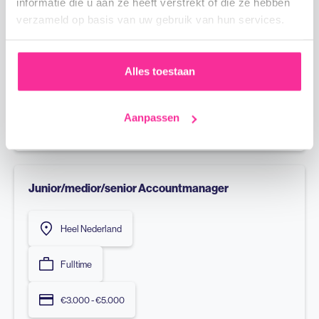
informatie die u aan ze heeft verstrekt of die ze hebben
logistieke dienstverlener gespecialiseerd in geïntegreerde
verzameld op basis van uw gebruik van hun services.
kade-tot-kade en deur-tot-deur oplossingen binnen Europa.
Met meer dan 3.000 medewerkers, 30 schepen en ruim 200
Alles toestaan
afvaarten per week verbindt het bedrijf belangrijke economische
regio’s in Europa op een betrouwbare en duurzame manier. De
functie Als HR Officer ben jij een
Aanpassen
Junior/medior/senior Accountmanager
Heel Nederland
Fulltime
€3.000 - €5.000