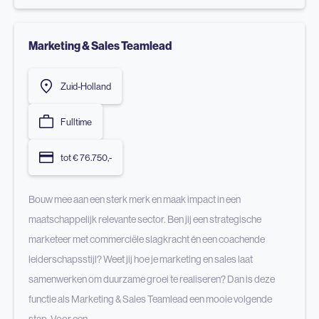
Marketing & Sales Teamlead
Zuid-Holland
Fulltime
tot € 76.750,-
Bouw mee aan een sterk merk en maak impact in een
maatschappelijk relevante sector. Ben jij een strategische
marketeer met commerciële slagkracht én een coachende
leiderschapsstijl? Weet jij hoe je marketing en sales laat
samenwerken om duurzame groei te realiseren? Dan is deze
functie als Marketing & Sales Teamlead een mooie volgende