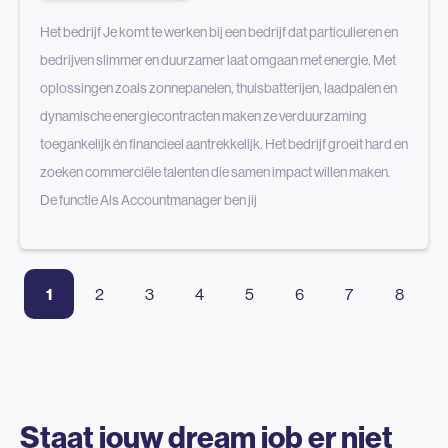
Het bedrijf Je komt te werken bij een bedrijf dat particulieren en
bedrijven slimmer en duurzamer laat omgaan met energie. Met
oplossingen zoals zonnepanelen, thuisbatterijen, laadpalen en
dynamische energiecontracten maken ze verduurzaming
toegankelijk én financieel aantrekkelijk. Het bedrijf groeit hard en
zoeken commerciële talenten die samen impact willen maken.
De functie Als Accountmanager ben jij
1
2
3
4
5
6
7
8
Staat jouw dream job er niet