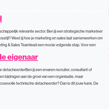
Vacatures
Voor Sales Professionals
Voor Bedrijven
Over ons
d
appelijk relevante sector. Ben jij een strategische marketeer
stijl? Weet jij hoe je marketing en sales laat samenwerken om
keting & Sales Teamlead een mooie volgende stap. Voor een
e eigenaar
detacheerderBen jij een ervaren recruiter, consultant of
een bijdragen aan de groei van een organisatie, maar
ccesvolle technische detacheerder? Dan is dit jouw kans. De