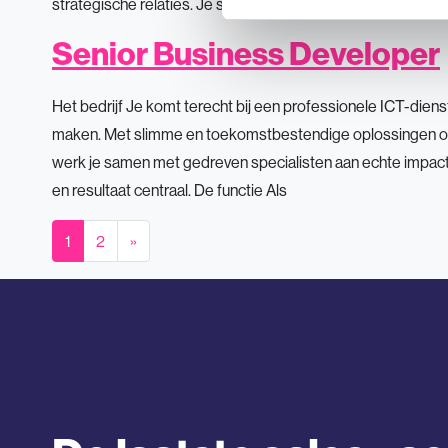
strategische relaties. Je schakelt moeiteloos tussen:
Senior Business Developer
Het bedrijf Je komt terecht bij een professionele ICT-dienst
maken. Met slimme en toekomstbestendige oplossingen op 
werk je samen met gedreven specialisten aan echte impact
en resultaat centraal. De functie Als
Berichten navigatie
1
2
»