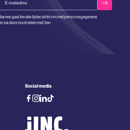
Barnes gaat ten alle tijden strikt om met persoonsgegevens
en zal deze nooit delen met 3en
Social media