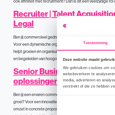
ook affiniteit met recruitment? Dan is dit een veelzijdige ro
Recruiter | Talent Acquisitio
Legal
Ben jij commercieel gedreven, communicatief sterk en klaar 
Toestemming
Voor een dynamische organisatie binnen de professionele d
helpt groeien én organisaties versterkt. Wat ga je doen? Als
en begeleiden van hoogopgeleide professionals binnen va
Deze website maakt gebruik
We gebruiken cookies om cont
Senior Business Developer | 
websiteverkeer te analyseren
oplossingen
media, adverteren en analys
verstrekt of die ze hebben v
Ben jij een ervaren commerciële professional die strategis
groei? Voor een innovatieve IT-organisatie zoeken wij een
omzet in concrete proposities. Wat ga je doen? In deze rol 