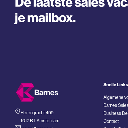
De laatste sales vac
je mailbox.
Snelle Links
Algemene v
Barnes Sale
Herengracht 499
Business D
1017 BT Amsterdam
Contact