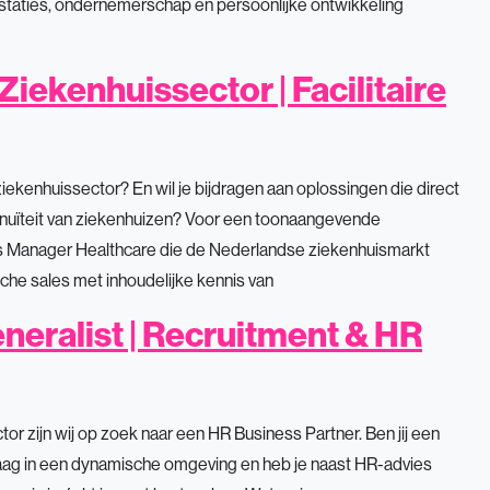
staties, ondernemerschap en persoonlijke ontwikkeling
iekenhuissector | Facilitaire
ziekenhuissector? En wil je bijdragen aan oplossingen die direct
inuïteit van ziekenhuizen? Voor een toonaangevende
ales Manager Healthcare die de Nederlandse ziekenhuismarkt
sche sales met inhoudelijke kennis van
neralist | Recruitment & HR
tor zijn wij op zoek naar een HR Business Partner. Ben jij een
aag in een dynamische omgeving en heb je naast HR-advies