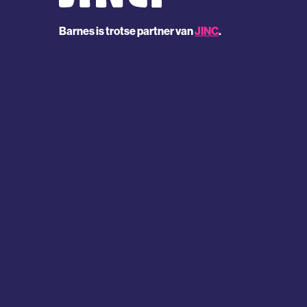
Barnes is trotse partner van
JINC
.