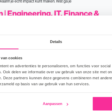
l waarin je écht impact kunt maken. Wat ga je
n | Engineering, IT, Finance &
om je carrière in recruitment een vliegende start te geven?
Details
ienstverlening zoeken wij een Recruiter die professionals
 Recruiter ben jij verantwoordelijk voor het vinden, selecteren
kgebieden zoals Engineering,
 van cookies
ent en advertenties te personaliseren, om functies voor social
Cloud & Security | IT-
. Ook delen we informatie over uw gebruik van onze site met on
e. Deze partners kunnen deze gegevens combineren met andere i
erzameld op basis van uw gebruik van hun services.
che klantrelaties weet te verbinden aan lange termijn waarde en
 Senior Business Developer die marktkansen signaleert en
Aanpassen
ben je verantwoordelijk voor je eigen klantenportfolio met