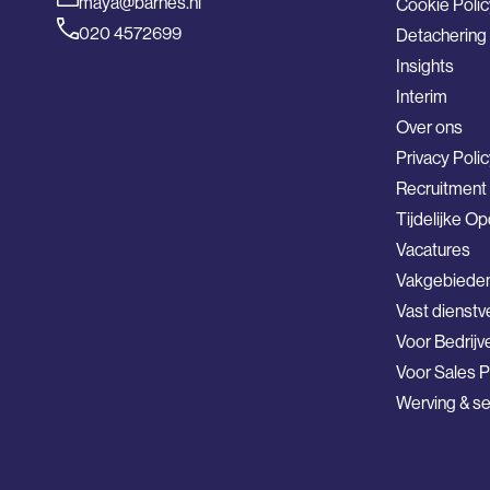
maya@barnes.nl
Cookie Polic
020 4572699
Detachering
Insights
Interim
Over ons
Privacy Poli
Recruitmen
Tijdelijke O
Vacatures
Vakgebiede
Vast dienst
Voor Bedrijv
Voor Sales P
Werving & se