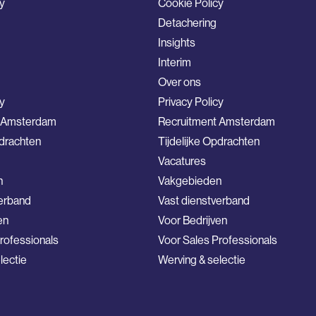
y
Cookie Policy
Detachering
Insights
Interim
Over ons
cy
Privacy Policy
t Amsterdam
Recruitment Amsterdam
pdrachten
Tijdelijke Opdrachten
Vacatures
n
Vakgebieden
verband
Vast dienstverband
en
Voor Bedrijven
rofessionals
Voor Sales Professionals
lectie
Werving & selectie