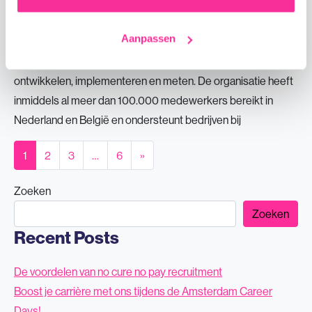
Het bedrijf Je komt te werken bij een snelgroeiende B2B
SaaS-organisatie die zich richt op gezondheid en vitaliteit
Aanpassen
binnen bedrijven. Met behulp van innovatieve software helpt
het platform organisaties om hun vitaliteitsbeleid te
ontwikkelen, implementeren en meten. De organisatie heeft
inmiddels al meer dan 100.000 medewerkers bereikt in
Nederland en België en ondersteunt bedrijven bij
Berichten navigatie
1
2
3
…
6
»
Zoeken
Zoeken
Recent Posts
De voordelen van no cure no pay recruitment
Boost je carrière met ons tijdens de Amsterdam Career
Days!