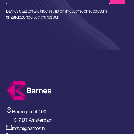
Barnes gaat ten alle tijden strikt om met persoonsgegevens
en zal deze nooit delen met 3en
Herengracht 499
1017 BT Amsterdam
maya@barnes.nl