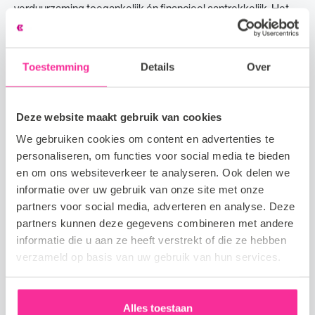
verduurzaming toegankelijk én financieel aantrekkelijk. Het
bedrijf groeit hard en zoeken commerciële talenten die
samen impact willen maken. De functie Als Accountmanager
ben jij
Toestemming
Details
Over
Accountmanager
Deze website maakt gebruik van cookies
Het bedrijf Je komt te werken voor een bedrijf dat bouwt aan
We gebruiken cookies om content en advertenties te
de toekomst van fiscale en juridische dienstverlening. Vanuit
personaliseren, om functies voor social media te bieden
de sterke inhoudelijke basis ontwikkelen ze slimme digitale
en om ons websiteverkeer te analyseren. Ook delen we
informatie over uw gebruik van onze site met onze
oplossingen waarin data, technologie en AI samenkomen.
partners voor social media, adverteren en analyse. Deze
Met innovatieve tools zoals GenIA-L helpen ze professionals
partners kunnen deze gegevens combineren met andere
sneller, slimmer en efficiënter werken. De functie Als
informatie die u aan ze heeft verstrekt of die ze hebben
Accountmanager help je organisaties
verzameld op basis van uw gebruik van hun services.
Customer Succes Manager
Alles toestaan